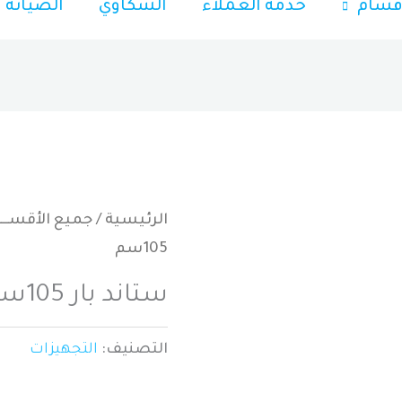
قسام
خدمة العملاء
الشكاوي
الصيانة
الرئيسية
/
جميع الأقســـ
105سم
ستاند بار 105سم
التصنيف:
التجهيزات