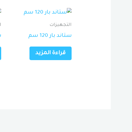
التجهيزات
ا
ستاند بار 120 سم
س
قراءة المزيد